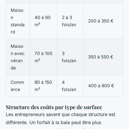
Maiso
n
40 à 60
2 à 3
200 à 350 €
standa
m²
fois/an
rd
Maiso
n avec
70 à 100
3
350 à 550 €
véran
m²
fois/an
da
Comm
80 à 150
4
400 à 800 €
erce
m²
fois/an
Structure des coûts par type de surface
Les entrepreneurs savent que chaque structure est
différente. Un forfait à la baie peut être plus