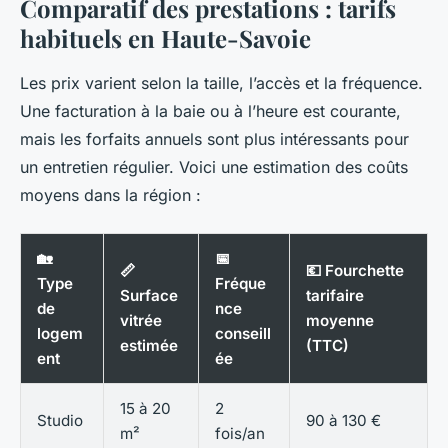
Comparatif des prestations : tarifs
habituels en Haute-Savoie
Les prix varient selon la taille, l’accès et la fréquence.
Une facturation à la baie ou à l’heure est courante,
mais les forfaits annuels sont plus intéressants pour
un entretien régulier. Voici une estimation des coûts
moyens dans la région :
🏡
📅
📏
💶 Fourchette
Type
Fréque
Surface
tarifaire
de
nce
vitrée
moyenne
logem
conseill
estimée
(TTC)
ent
ée
15 à 20
2
Studio
90 à 130 €
m²
fois/an