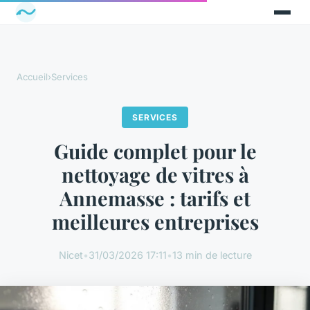
Accueil
›
Services
SERVICES
Guide complet pour le
nettoyage de vitres à
Annemasse : tarifs et
meilleures entreprises
Nicet
•
31/03/2026 17:11
•
13 min de lecture