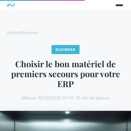
Accueil
›
Business
BUSINESS
Choisir le bon matériel de
premiers secours pour votre
ERP
Meissa
•
15/05/2026 07:47
•
12 min de lecture