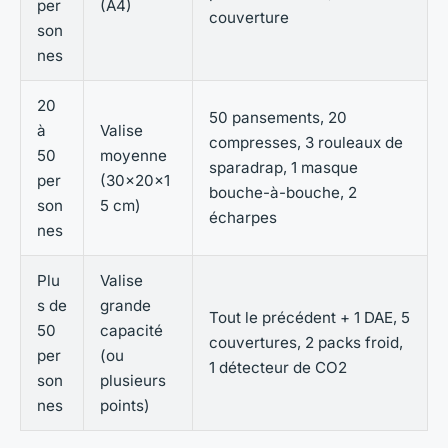
per
(A4)
couverture
son
nes
20
50 pansements, 20
à
Valise
compresses, 3 rouleaux de
50
moyenne
sparadrap, 1 masque
per
(30x20x1
bouche-à-bouche, 2
son
5 cm)
écharpes
nes
Plu
Valise
s de
grande
Tout le précédent + 1 DAE, 5
50
capacité
couvertures, 2 packs froid,
per
(ou
1 détecteur de CO2
son
plusieurs
nes
points)