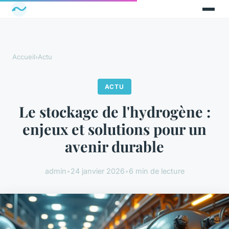
Accueil
›
Actu
ACTU
Le stockage de l'hydrogène :
enjeux et solutions pour un
avenir durable
admin
•
24 janvier 2026
•
6 min de lecture