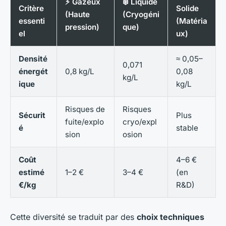
⚡ Gazeux
❄️ Liquide
Critère
Solide
(Haute
(Cryogéni
essenti
(Matéria
pression)
que)
el
ux)
Densité
≈ 0,05–
0,071
énergét
0,8 kg/L
0,08
kg/L
ique
kg/L
Risques de
Risques
Sécurit
Plus
fuite/explo
cryo/expl
é
stable
sion
osion
Coût
4–6 €
estimé
1–2 €
3–4 €
(en
€/kg
R&D)
Cette diversité se traduit par des
choix techniques