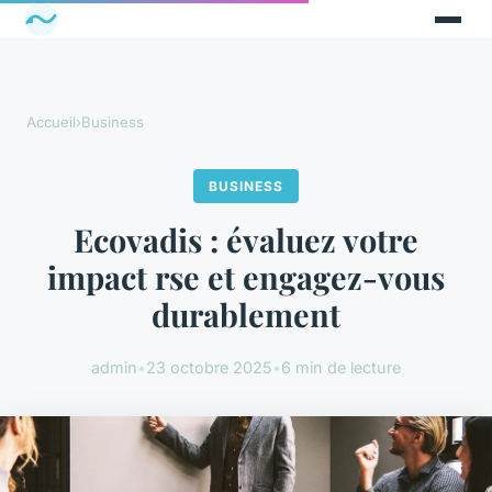
Accueil
›
Business
BUSINESS
Ecovadis : évaluez votre
impact rse et engagez-vous
durablement
admin
•
23 octobre 2025
•
6 min de lecture